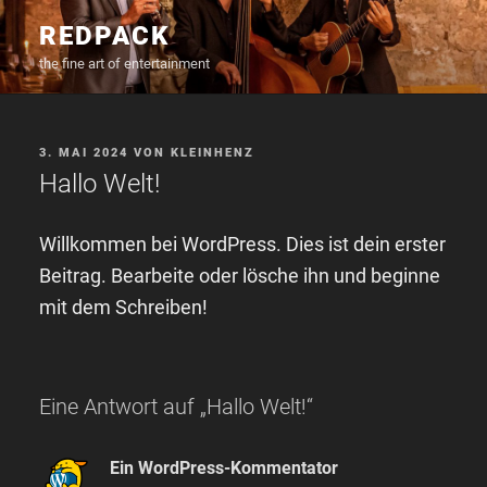
Zum
REDPACK
Inhalt
the fine art of entertainment
springen
VERÖFFENTLICHT
3. MAI 2024
VON
KLEINHENZ
AM
Hallo Welt!
Willkommen bei WordPress. Dies ist dein erster
Beitrag. Bearbeite oder lösche ihn und beginne
mit dem Schreiben!
Eine Antwort auf „Hallo Welt!“
Ein WordPress-Kommentator